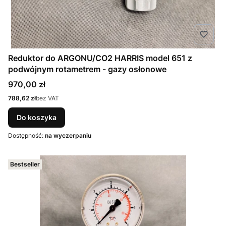
Reduktor do ARGONU/CO2 HARRIS model 651 z
podwójnym rotametrem - gazy osłonowe
Cena
970,00 zł
Cena
788,62 zł
bez VAT
Do koszyka
Dostępność:
na wyczerpaniu
Bestseller