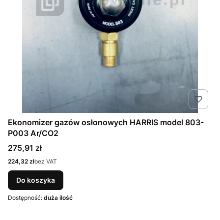
Ekonomizer gazów osłonowych HARRIS model 803-
P003 Ar/CO2
Cena
275,91 zł
Cena
224,32 zł
bez VAT
Do koszyka
Dostępność:
duża ilość