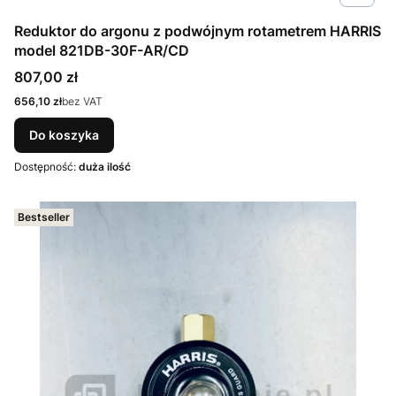
Reduktor do argonu z podwójnym rotametrem HARRIS
model 821DB-30F-AR/CD
Cena
807,00 zł
Cena
656,10 zł
bez VAT
Do koszyka
Dostępność:
duża ilość
Bestseller