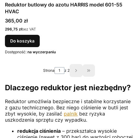
Reduktor butlowy do azotu HARRIS model 601-55
HVAC
Cena
365,00 zł
Cena
296,75 zł
bez VAT
Do koszyka
Dostępność:
na wyczerpaniu
Strona
z 2
Przejdź do ostatniej st
Dlaczego reduktor jest niezbędny?
Reduktor umożliwia bezpieczne i stabilne korzystanie
z gazu technicznego. Bez niego ciśnienie w butli jest
zbyt wysokie, by zasilać
palnik
bez ryzyka
uszkodzenia sprzętu czy wypadku.
redukcja ciśnienia
– przekształca wysokie
ciśnienie (nawet z 300 bar) do wartości roboczej