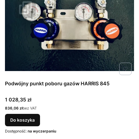
Podwójny punkt poboru gazów HARRIS 845
Cena
1 028,35 zł
Cena
836,06 zł
bez VAT
Do koszyka
Dostępność:
na wyczerpaniu