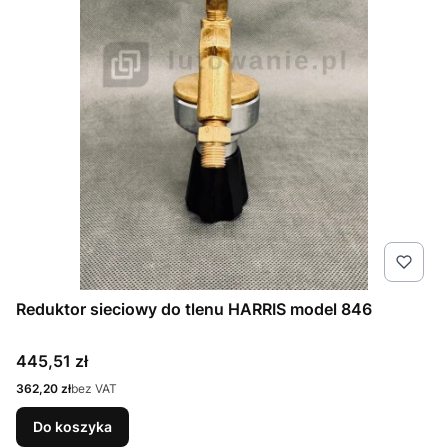
Reduktor sieciowy do tlenu HARRIS model 846
Cena
445,51 zł
Cena
362,20 zł
bez VAT
Do koszyka