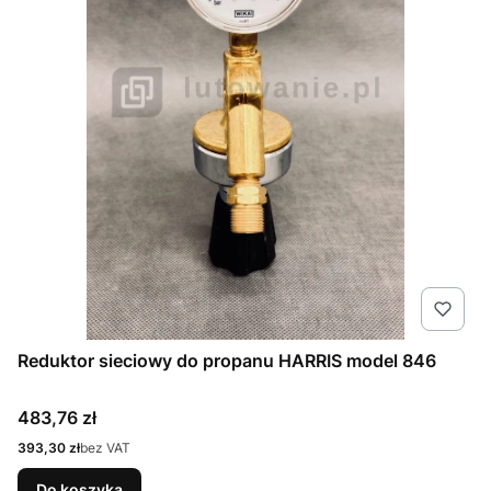
Reduktor sieciowy do propanu HARRIS model 846
Cena
483,76 zł
Cena
393,30 zł
bez VAT
Do koszyka