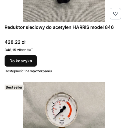
Reduktor sieciowy do acetylen HARRIS model 846
Cena
428,22 zł
Cena
348,15 zł
bez VAT
Do koszyka
Dostępność:
na wyczerpaniu
Bestseller