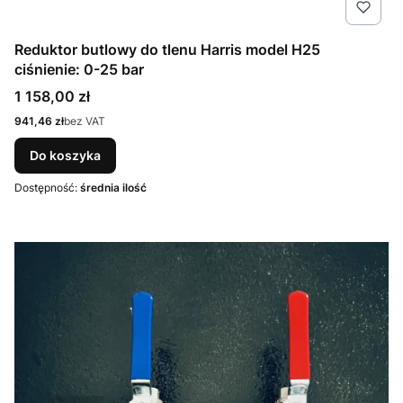
Reduktor butlowy do tlenu Harris model H25
ciśnienie: 0-25 bar
Cena
1 158,00 zł
Cena
941,46 zł
bez VAT
Do koszyka
Dostępność:
średnia ilość