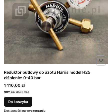
Reduktor butlowy do azotu Harris model H25
ciśnienie: 0-40 bar
Cena
1 110,00 zł
Cena
902,44 zł
bez VAT
Do koszyka
Dostępność:
na wyczerpaniu