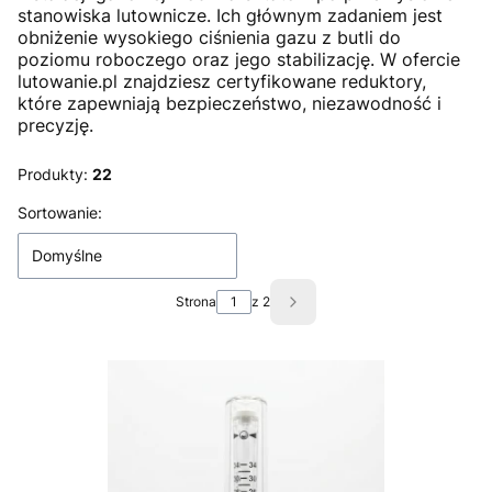
stanowiska lutownicze. Ich głównym zadaniem jest
obniżenie wysokiego ciśnienia gazu z butli do
poziomu roboczego oraz jego stabilizację. W ofercie
lutowanie.pl znajdziesz certyfikowane reduktory,
które zapewniają bezpieczeństwo, niezawodność i
precyzję.
Produkty:
22
Lista produktów
Sortowanie:
Domyślne
Strona
z 2
Następne produkty