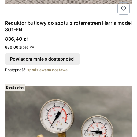
Reduktor butlowy do azotu z rotametrem Harris model
801-FN
Cena
836,40 zł
Cena
680,00 zł
bez VAT
Powiadom mnie o dostępności
Dostępność:
spodziewana dostawa
Bestseller