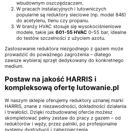
wbudownym oszczędzaczem.
W pracach instalacyjnych i lutowniczych
popularne są reduktory sieciowe (np. model 846)
do acetylenu, tlenu czy propanu.
W branży HVAC stosuje się wysokociśnieniowe
modele, takie jak
601-55 HVAC
0–55 bar, idealne
do testów szczelności z użyciem azotu.
Zastosowanie reduktora niezgodnego z gazem może
prowadzić do poważnego zagrożenia – dlatego
zawsze wybieraj sprzęt dedykowany do konkretnego
medium.
Postaw na jakość HARRIS i
kompleksową ofertę lutowanie.pl
W naszym sklepie oferujemy reduktory uznanej marki
HARRIS, znane z niezawodności, dokładności działania
i trwałości. Dzięki rozbudowanej ofercie możesz
skompletować pełny zestaw do pracy z gazem – od
reduktorów i węży, przez palniki, po profesjonalne
systemy dystrybucji i zabezpieczenia.