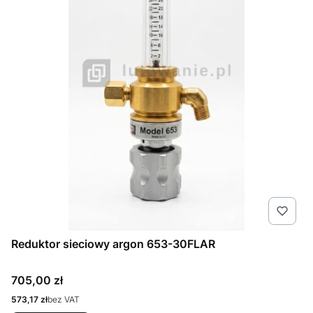
Reduktor sieciowy argon 653-30FLAR
Cena
705,00 zł
Cena
573,17 zł
bez VAT