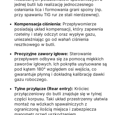
jednej butli lub realizację jednoczesnego
osłaniania lica i formowania grani spoiny (np.
przy spawaniu TIG rur ze stali nierdzewnej).
Kompensacja ciśnienia:
Przepływomierze
posiadają układ kompensacji, który zapewnia
rzetelny i stały odczyt oraz wypływ gazu,
uniezależniając go od wahań ciśnienia
resztkowego w butli.
Precyzyjne zawory igłowe:
Sterowanie
przepływem odbywa się za pomocą miękkich
zaworów igłowych. Ich pokrętła usytuowane są
pod kątem 180° względem osi wejścia, co
gwarantuje płynną i dokładną kalibrację dawki
gazu roboczego.
Tylne przyłącze (Rear entry):
Króciec
przyłączeniowy do butli znajduje się w tylnej
części korpusu. Taki układ przestrzenny ułatwia
montaż na wózkach spawalniczych z
ograniczoną ilością miejsca i zabezpiecza
manometr przed uszkodzeniem.