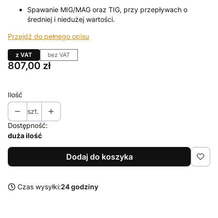
Spawanie MIG/MAG oraz TIG, przy przepływach o
średniej i niedużej wartości.
Przejdź do pełnego opisu
z VAT
bez VAT
Cena
807,00 zł
Ilość
szt.
Dostępność:
duża ilość
Dodaj do koszyka
Czas wysyłki:
24 godziny