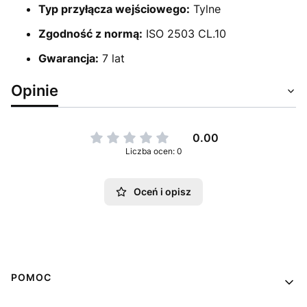
Typ przyłącza wejściowego:
Tylne
Zgodność z normą:
ISO 2503 CL.10
Gwarancja:
7 lat
Opinie
0.00
Liczba ocen: 0
Oceń i opisz
Linki w stopce
POMOC