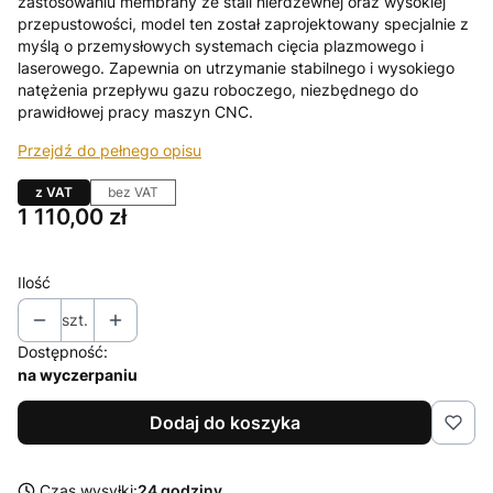
zastosowaniu membrany ze stali nierdzewnej oraz wysokiej
przepustowości, model ten został zaprojektowany specjalnie z
myślą o przemysłowych systemach cięcia plazmowego i
laserowego. Zapewnia on utrzymanie stabilnego i wysokiego
natężenia przepływu gazu roboczego, niezbędnego do
prawidłowej pracy maszyn CNC.
Przejdź do pełnego opisu
z VAT
bez VAT
Cena
1 110,00 zł
Ilość
szt.
Dostępność:
na wyczerpaniu
Dodaj do koszyka
Czas wysyłki:
24 godziny