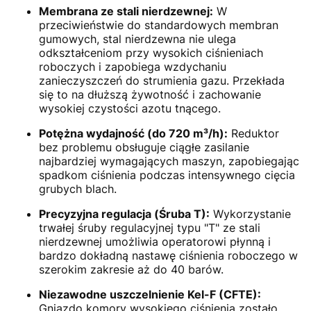
Membrana ze stali nierdzewnej:
W
przeciwieństwie do standardowych membran
gumowych, stal nierdzewna nie ulega
odkształceniom przy wysokich ciśnieniach
roboczych i zapobiega wzdychaniu
zanieczyszczeń do strumienia gazu. Przekłada
się to na dłuższą żywotność i zachowanie
wysokiej czystości azotu tnącego.
Potężna wydajność (do 720 m³/h):
Reduktor
bez problemu obsługuje ciągłe zasilanie
najbardziej wymagających maszyn, zapobiegając
spadkom ciśnienia podczas intensywnego cięcia
grubych blach.
Precyzyjna regulacja (Śruba T):
Wykorzystanie
trwałej śruby regulacyjnej typu "T" ze stali
nierdzewnej umożliwia operatorowi płynną i
bardzo dokładną nastawę ciśnienia roboczego w
szerokim zakresie aż do 40 barów.
Niezawodne uszczelnienie Kel-F (CFTE):
Gniazdo komory wysokiego ciśnienia zostało