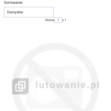
Lista produktów
Sortowanie:
Domyślne
Strona
z 1