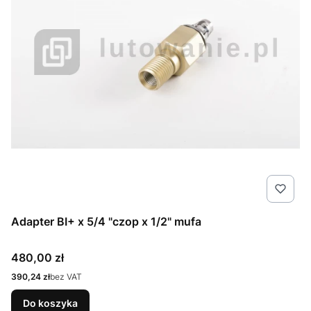
Adapter BI+ x 5/4 "czop x 1/2" mufa
Cena
480,00 zł
Cena
390,24 zł
bez VAT
Do koszyka