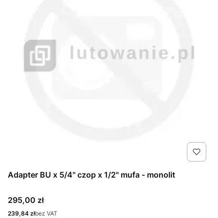
Adapter BU x 5/4" czop x 1/2" mufa - monolit
Cena
295,00 zł
Cena
239,84 zł
bez VAT