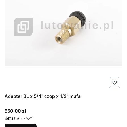
Adapter BL x 5/4" czop x 1/2" mufa
Cena
550,00 zł
Cena
447,15 zł
bez VAT