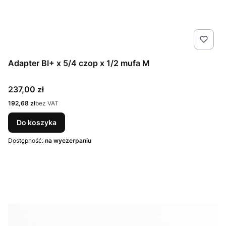
Adapter BI+ x 5/4 czop x 1/2 mufa M
Cena
237,00 zł
Cena
192,68 zł
bez VAT
Do koszyka
Dostępność:
na wyczerpaniu