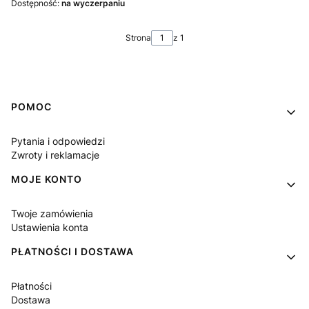
Dostępność:
na wyczerpaniu
Strona
z 1
Linki w stopce
POMOC
Pytania i odpowiedzi
Zwroty i reklamacje
MOJE KONTO
Twoje zamówienia
Ustawienia konta
PŁATNOŚCI I DOSTAWA
Płatności
Dostawa