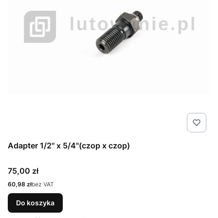
Adapter 1/2" x 5/4"(czop x czop)
Cena
75,00 zł
Cena
60,98 zł
bez VAT
Do koszyka