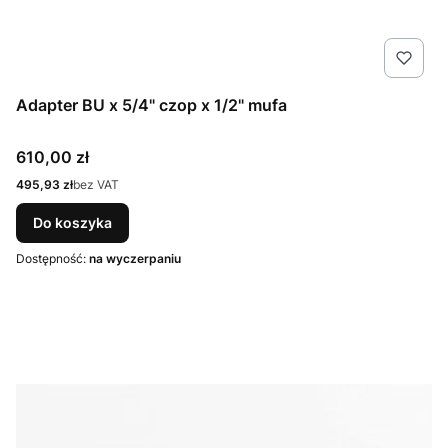
Adapter BU x 5/4" czop x 1/2" mufa
Cena
610,00 zł
Cena
495,93 zł
bez VAT
Do koszyka
Dostępność:
na wyczerpaniu