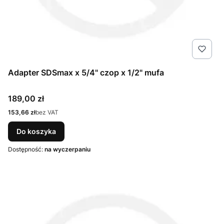
Adapter SDSmax x 5/4" czop x 1/2" mufa
Cena
189,00 zł
Cena
153,66 zł
bez VAT
Do koszyka
Dostępność:
na wyczerpaniu