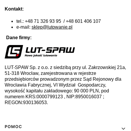
Kontakt:
tel.: +48 71 326 93 95 / +48 601 406 107
e-mail:
sklep@lutowanie.pl
Dane firmy:
LUT-SPAW Sp. z o.o. z siedzibą przy ul. Zakrzowskiej 21a,
51-318 Wrocław, zarejestrowana w rejestrze
przedsiębiorców prowadzonym przez Sąd Rejonowy dla
Wrocławia Fabrycznej, VI Wydział Gospodarczy,
wysokość kapitału zakładowego: 90 000 PLN, pod
numerem KRS:0000799123 , NIP:8950016037 ;
REGON:930136053.
Linki w stopce
POMOC