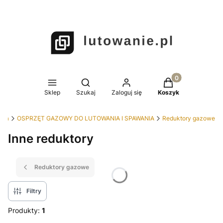
Produkty w koszy
Otwórz wyszukiwarkę
Sklep
Szukaj
Zaloguj się
Koszyk
wna
OSPRZĘT GAZOWY DO LUTOWANIA I SPAWANIA
Reduktory gazowe
Inne reduktory
Reduktory gazowe
Filtry
Produkty:
1