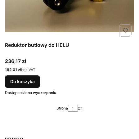
Reduktor butlowy do HELU
Cena
236,17 zł
Cena
192,01 zł
bez VAT
Do koszyka
Dostępność:
na wyczerpaniu
Strona
z 1