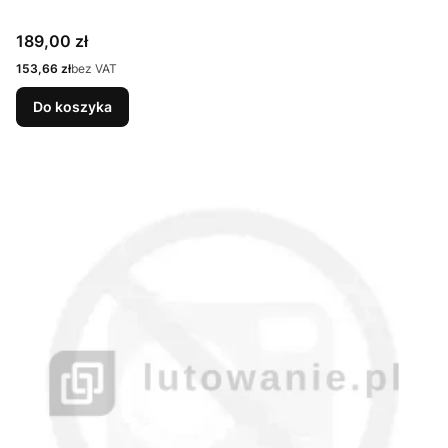
Cena
189,00 zł
Cena
153,66 zł
bez VAT
Do koszyka