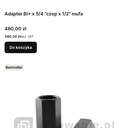
Adapter BI+ x 5/4 "czop x 1/2" mufa
Cena
480,00 zł
Cena
390,24 zł
bez VAT
Do koszyka
Bestseller