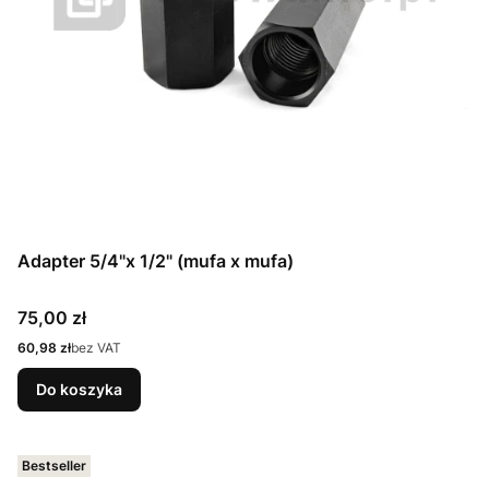
Adapter 5/4"x 1/2" (mufa x mufa)
Cena
75,00 zł
Cena
60,98 zł
bez VAT
Do koszyka
Bestseller