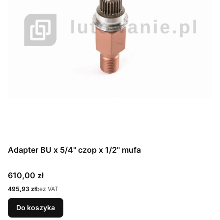
Adapter BU x 5/4" czop x 1/2" mufa
Cena
610,00 zł
Cena
495,93 zł
bez VAT
Do koszyka