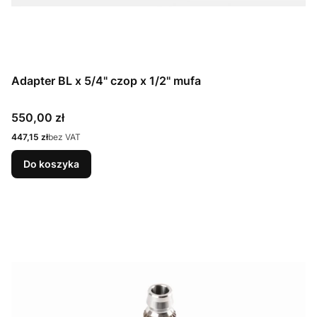
Adapter BL x 5/4" czop x 1/2" mufa
Cena
550,00 zł
Cena
447,15 zł
bez VAT
Do koszyka