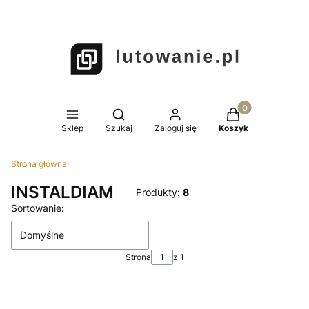
Produkty w koszy
Otwórz wyszukiwarkę
Sklep
Szukaj
Zaloguj się
Koszyk
Strona główna
INSTALDIAM
Produkty:
8
Lista produktów
Sortowanie:
Domyślne
Strona
z 1