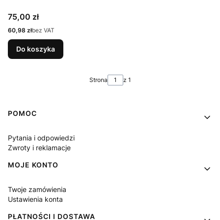
Cena
75,00 zł
Cena
60,98 zł
bez VAT
Do koszyka
Strona
z 1
Linki w stopce
POMOC
Pytania i odpowiedzi
Zwroty i reklamacje
MOJE KONTO
Twoje zamówienia
Ustawienia konta
PŁATNOŚCI I DOSTAWA