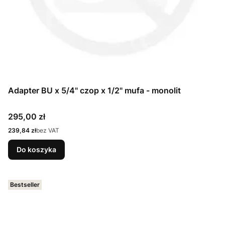
Adapter BU x 5/4" czop x 1/2" mufa - monolit
Cena
295,00 zł
Cena
239,84 zł
bez VAT
Do koszyka
Bestseller