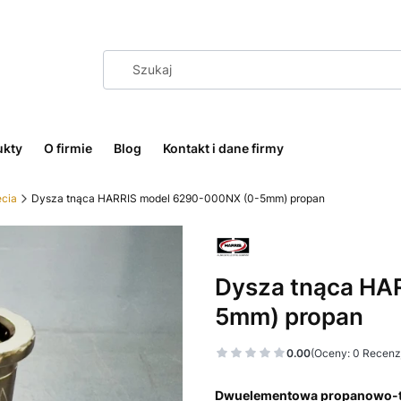
ukty
O firmie
Blog
Kontakt i dane firmy
ęcia
Dysza tnąca HARRIS model 6290-000NX (0-5mm) propan
Dysza tnąca HA
5mm) propan
0.00
(Oceny: 0 Recenzj
Dwuelementowa propanowo-tl