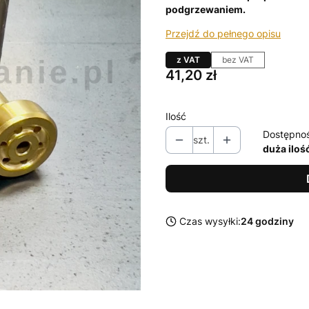
podgrzewaniem.
Przejdź do pełnego opisu
z VAT
bez VAT
Cena
41,20 zł
Ilość
Dostępno
szt.
duża iloś
Czas wysyłki:
24 godziny