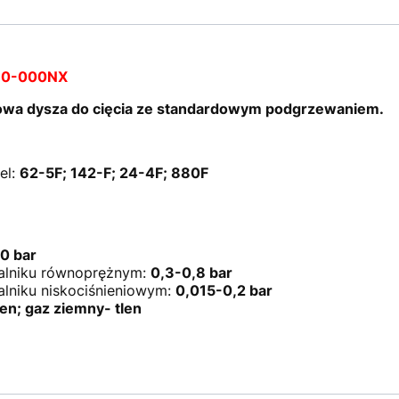
290-000NX
a dysza do cięcia ze standardowym podgrzewaniem.
el:
62-5F; 142-F; 24-4F; 880F
,0 bar
palniku równoprężnym:
0,3-0,8 bar
alniku niskociśnieniowym:
0,015-0,2 bar
len; gaz ziemny- tlen