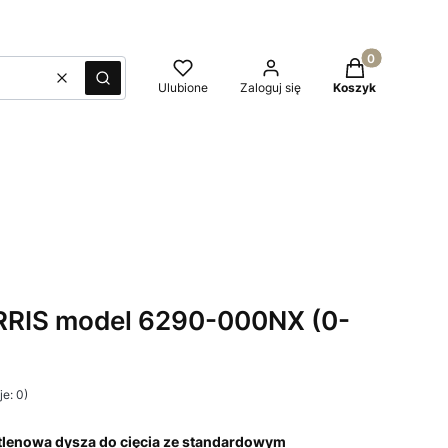
Produkty w kos
Wyczyść
Szukaj
Ulubione
Zaloguj się
Koszyk
RRIS model 6290-000NX (0-
e: 0)
enowa dysza do cięcia ze standardowym