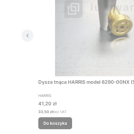
Dysza tnąca HARRIS model 6290-00NX (
PRODUCENT
HARRIS
Cena
41,20 zł
Cena
33,50 zł
bez VAT
Do koszyka