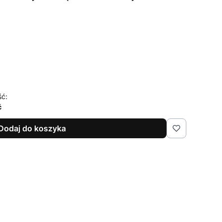
ść:
ć
Dodaj do koszyka